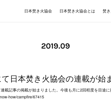
日本焚き火協会
日本焚き火協会とは
焚き
2019
.
09
webにて日本焚き火協会の連載が
Bにて連載記事の掲載が始まりました。今後も月に2回程度を目途
know-how/campfire/67415